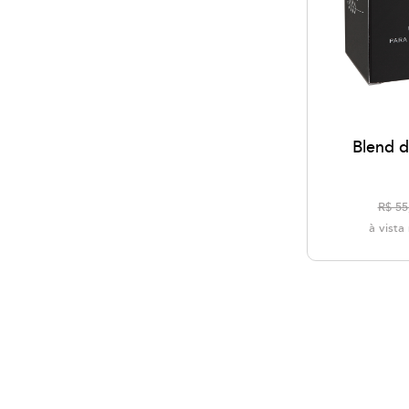
Blend 
R$ 55
à vist