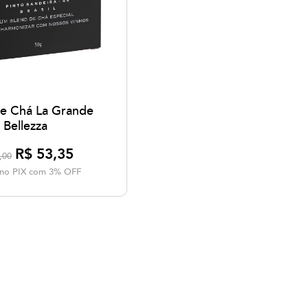
de Chá La Grande
Bellezza
R$ 53,35
,00
a no PIX com 3% OFF