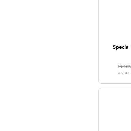
Special
R$ 189
à vist