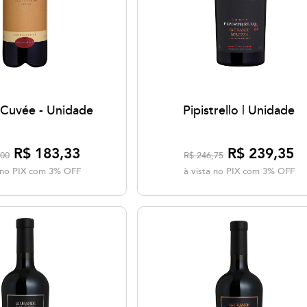
 Cuvée - Unidade
Pipistrello | Unidade
R$ 183,33
R$ 239,35
,00
R$ 246,75
a no PIX com 3% OFF
à vista no PIX com 3% OFF