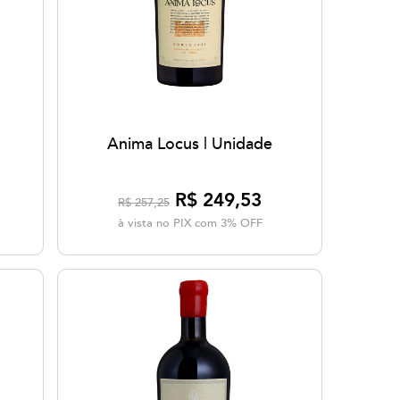
Anima Locus | Unidade
R$ 249,53
R$ 257,25
à vista no PIX com 3% OFF