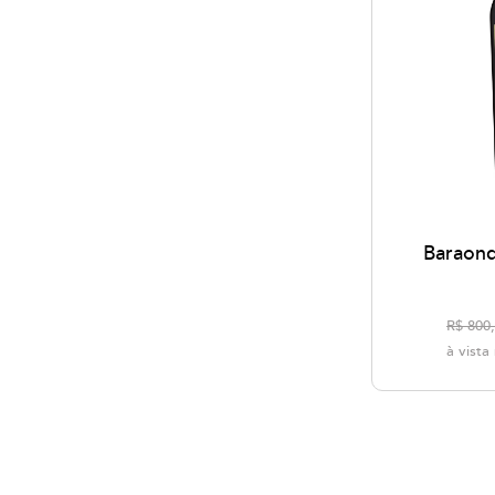
Baraond
R$ 800
à vist