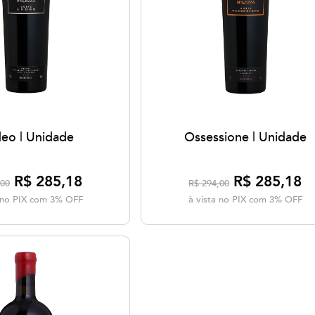
eo | Unidade
Ossessione | Unidade
R$ 285,18
R$ 285,18
,00
R$ 294,00
a no PIX com 3% OFF
à vista no PIX com 3% OFF