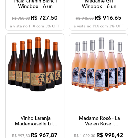
Inaiá Chenin Blanc |
Madame Gi |
Winebox – 6 un
Winebox – 6 un
R$ 727,50
R$ 916,65
R$ 750,00
R$ 945,00
à vista no PIX com 3% OFF
à vista no PIX com 3% OFF
Vinho Laranja
Madame Rosé - La
Mademoiselle Lili |
Vie en Rose |
Winebox – 6 un
Winebox - 6 un
R$ 967,87
R$ 998,42
R$ 997,80
R$ 1.029,30