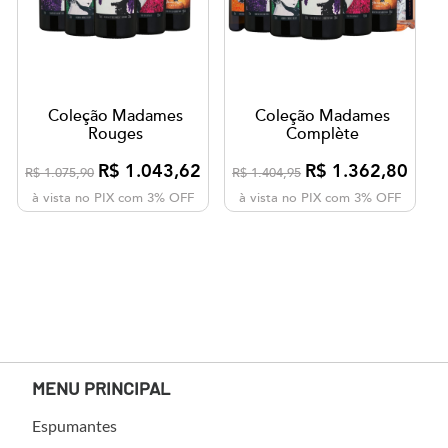
Coleção Madames
Coleção Madames
Rouges
Complète
R$ 1.043,62
R$ 1.362,80
R$ 1.075,90
R$ 1.404,95
à vista no PIX com 3% OFF
à vista no PIX com 3% OFF
MENU PRINCIPAL
Espumantes