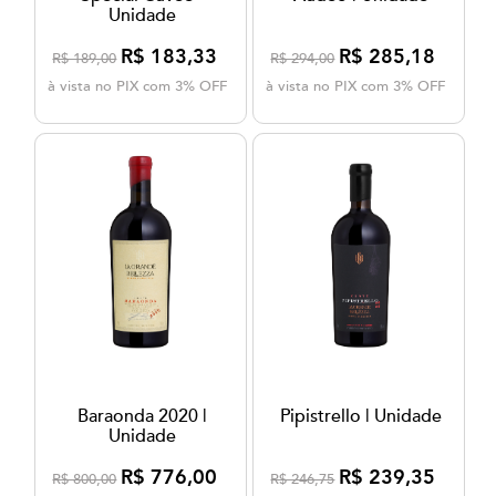
Unidade
R$ 183,33
R$ 285,18
R$ 189,00
R$ 294,00
à vista no PIX com 3% OFF
à vista no PIX com 3% OFF
Baraonda 2020 |
Pipistrello | Unidade
Unidade
R$ 776,00
R$ 239,35
R$ 800,00
R$ 246,75