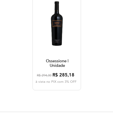
Ossessione |
Unidade
R$ 285,18
R$ 294,00
à vista no PIX com 3% OFF