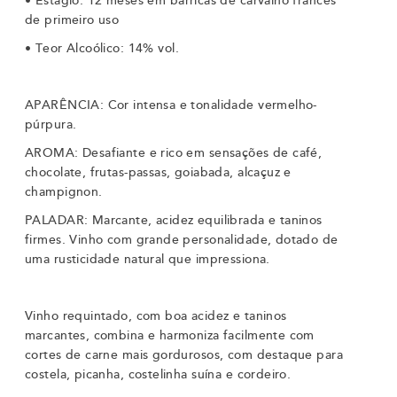
•
Estágio: 12 meses em barricas de carvalho francês
de primeiro uso
•
Teor Alcoólico: 14% vol.
APARÊNCIA: Cor intensa e tonalidade vermelho-
púrpura.
AROMA: Desafiante e rico em sensações de café,
chocolate, frutas-passas, goiabada, alcaçuz e
champignon.
PALADAR: Marcante, acidez equilibrada e taninos
firmes. Vinho com grande personalidade, dotado de
uma rusticidade natural que impressiona.
Vinho requintado, com boa acidez e taninos
marcantes, combina e harmoniza facilmente com
cortes de carne mais gordurosos, com destaque para
costela, picanha, costelinha suína e cordeiro.