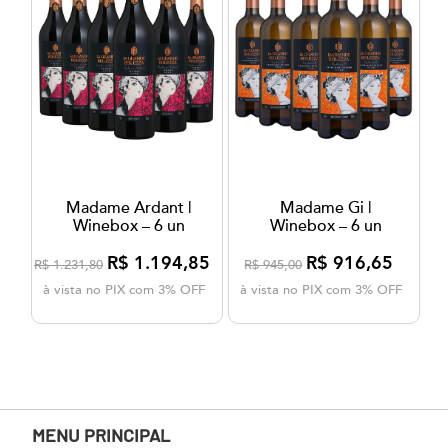
Madame Ardant |
Madame Gi |
Winebox – 6 un
Winebox – 6 un
R$ 1.194,85
R$ 916,65
R$ 1.231,80
R$ 945,00
à vista no PIX com 3% OFF
à vista no PIX com 3% OFF
MENU PRINCIPAL