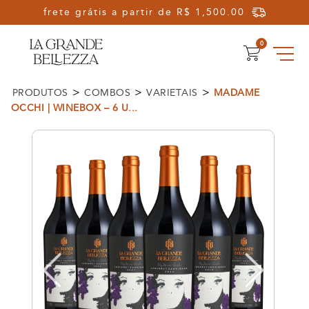
Olá, Seja Bem-vindo!
0
>
>
>
PRODUTOS
COMBOS
VARIETAIS
MADAME
OCCHI | WINEBOX – 6 U...