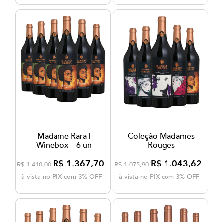
Madame Rara |
Coleção Madames
Winebox – 6 un
Rouges
R$ 1.367,70
R$ 1.043,62
R$ 1.410,00
R$ 1.075,90
à vista no PIX com 3% OFF
à vista no PIX com 3% OFF