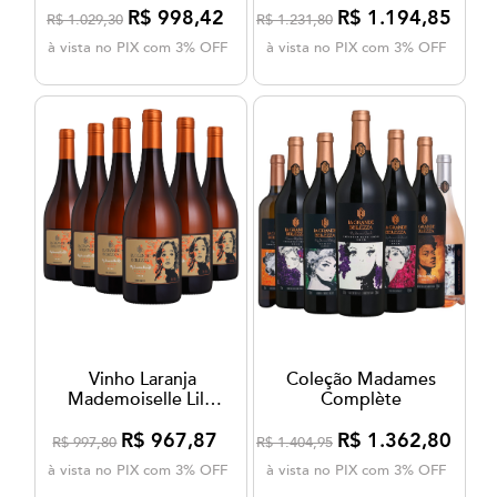
R$ 998,42
R$ 1.194,85
R$ 1.029,30
R$ 1.231,80
à vista no PIX com 3% OFF
à vista no PIX com 3% OFF
Vinho Laranja
Coleção Madames
Mademoiselle Lili |
Complète
Winebox – 6 un
R$ 967,87
R$ 1.362,80
R$ 997,80
R$ 1.404,95
à vista no PIX com 3% OFF
à vista no PIX com 3% OFF