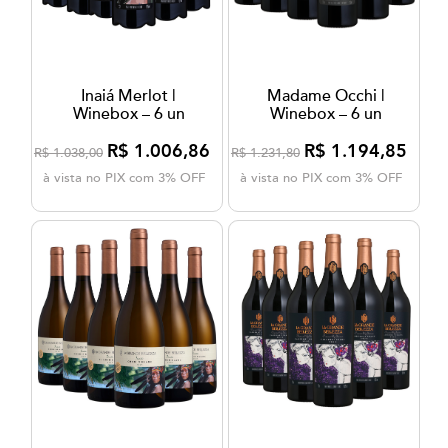
Inaiá Merlot |
Madame Occhi |
Winebox – 6 un
Winebox – 6 un
R$ 1.006,86
R$ 1.194,85
R$ 1.038,00
R$ 1.231,80
à vista no PIX com 3% OFF
à vista no PIX com 3% OFF