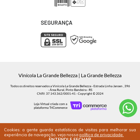
Vinícola La Grande Bellezza | La Grande Bellezza
Todos os direitos reservados a Vinícola La Grande Bellezza - Estrada Linha Jansen , 396
- Área Rural, Pinto Bandeira - RS
CNPJ: 37.143.362/0001-41 - Copyright © 2024
Cookies: a gente guarda estatísticas de visitas para melhorar sua
experiência de navegação, veja nossa
política de privacidade.
APRECIE COM RESPONSABILIDADE. VENDA PROIBIDA PARA MENORES DE 18
ENTENDI E FECHAR
ANOS 🔞.