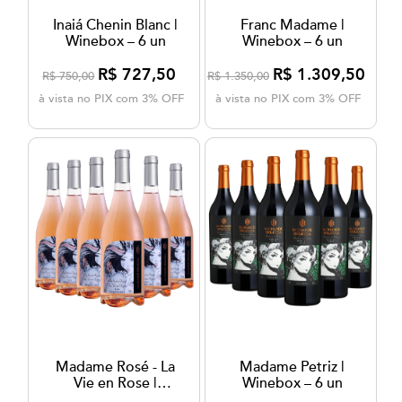
Inaiá Chenin Blanc |
Franc Madame |
Winebox – 6 un
Winebox – 6 un
R$ 727,50
R$ 1.309,50
R$ 750,00
R$ 1.350,00
à vista no PIX com 3% OFF
à vista no PIX com 3% OFF
Madame Rosé - La
Madame Petriz |
Vie en Rose |
Winebox – 6 un
Winebox - 6 un