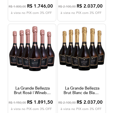
Winebox - 6 un
Nature | Winebox -
6 un
R$ 1.746,00
R$ 2.037,00
R$ 1.800,00
R$ 2.100,00
à vista no PIX com 3% OFF
à vista no PIX com 3% OFF
La Grande Bellezza
La Grande Bellezza
Brut Rosé | Winebox
Brut Blanc de Blancs
- 6 un
| Winebox - 6 un
R$ 1.891,50
R$ 2.037,00
R$ 1.950,00
R$ 2.100,00
à vista no PIX com 3% OFF
à vista no PIX com 3% OFF