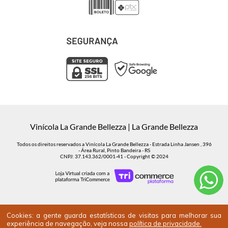
Vinícola La Grande Bellezza | La Grande Bellezza
Todos os direitos reservados a Vinícola La Grande Bellezza - Estrada Linha Jansen , 396
- Área Rural, Pinto Bandeira - RS
CNPJ: 37.143.362/0001-41 - Copyright © 2024
Cookies: a gente guarda estatísticas de visitas para melhorar sua
experiência de navegação, veja nossa
política de privacidade.
APRECIE COM RESPONSABILIDADE. VENDA PROIBIDA PARA MENORES DE 18