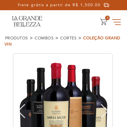
Olá, Seja Bem-vindo!
0
>
>
>
PRODUTOS
COMBOS
CORTES
COLEÇÃO GRAND
VIN