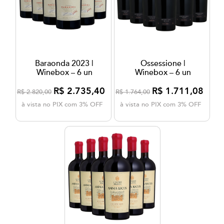
Baraonda 2023 |
Ossessione |
Winebox – 6 un
Winebox – 6 un
R$ 2.735,40
R$ 1.711,08
R$ 2.820,00
R$ 1.764,00
à vista no PIX com 3% OFF
à vista no PIX com 3% OFF