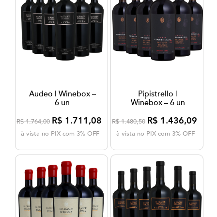
Audeo | Winebox –
Pipistrello |
6 un
Winebox – 6 un
R$ 1.711,08
R$ 1.436,09
R$ 1.764,00
R$ 1.480,50
à vista no PIX com 3% OFF
à vista no PIX com 3% OFF