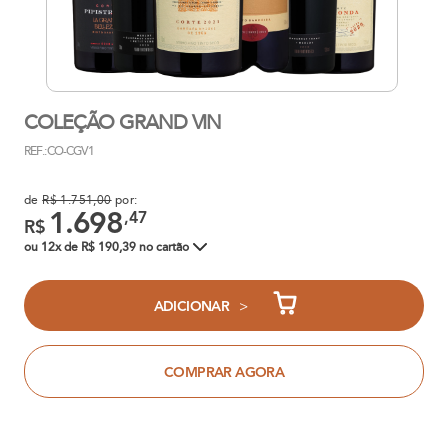
COLEÇÃO GRAND VIN
REF.: CO-CGV1
de
R$ 1.751,00
por:
1.698
,47
R$
ou 12x de R$ 190,39 no cartão
>
ADICIONAR
COMPRAR AGORA