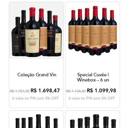
Coleção Grand Vin
Special Cuvée |
Winebox – 6 un
R$ 1.698,47
R$ 1.099,98
R$ 1.751,00
R$ 1.134,00
à vista no PIX com 3% OFF
à vista no PIX com 3% OFF