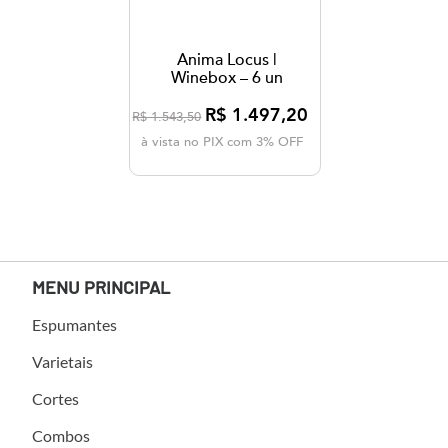
Anima Locus |
Winebox – 6 un
R$ 1.497,20
R$ 1.543,50
à vista no PIX com 3% OFF
MENU PRINCIPAL
Espumantes
Varietais
Cortes
Combos