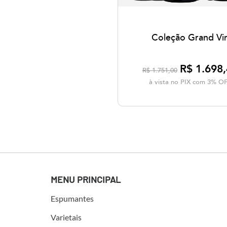
Coleção Grand Vi
R$ 1.698
R$ 1.751,00
à vista no PIX com 3% O
MENU PRINCIPAL
Espumantes
Varietais