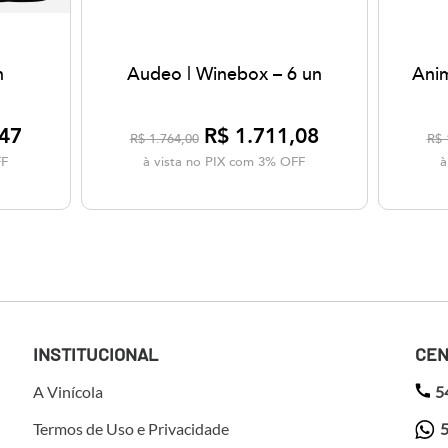
n
Audeo | Winebox – 6 un
Anim
,47
R$ 1.711,08
R$ 1.764,00
R$ 
FF
à vista no PIX com 3% OFF
à
INSTITUCIONAL
CEN
A Vinícola
5
Termos de Uso e Privacidade
5