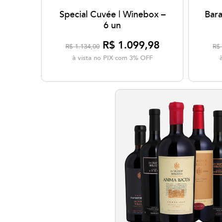
Special Cuvée | Winebox –
Bar
6 un
R$ 1.099,98
R$ 1.134,00
R$ 
à vista no PIX com 3% OFF