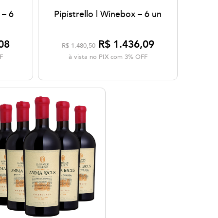
 – 6
Pipistrello | Winebox – 6 un
08
R$ 1.436,09
R$ 1.480,50
F
à vista no PIX com 3% OFF