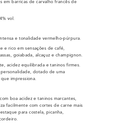
s em barricas de carvalho francês de
14% vol.
tensa e tonalidade vermelho-púrpura.
 e rico em sensações de café,
passas, goiabada, alcaçuz e champignon.
 acidez equilibrada e taninos firmes.
 personalidade, dotado de uma
l que impressiona.
 com boa acidez e taninos marcantes,
za facilmente com cortes de carne mais
estaque para costela, picanha,
cordeiro.