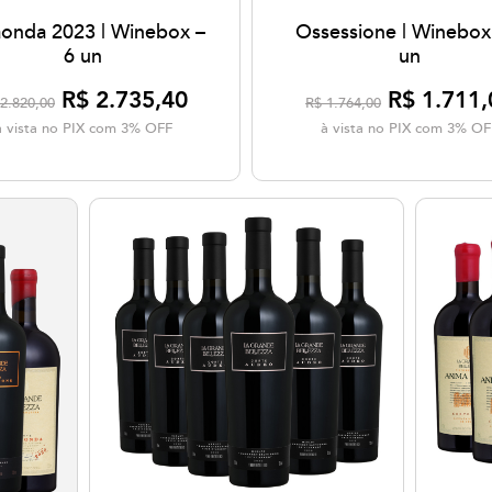
aonda 2023 | Winebox –
Ossessione | Winebox
6 un
un
R$ 2.735,40
R$ 1.711,
2.820,00
R$ 1.764,00
à vista no PIX com 3% OFF
à vista no PIX com 3% OF