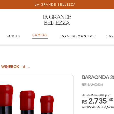
LA GRANDE BELLEZZA
COMBOS
CORTES
PARA HARMONIZAR
PAR
WINEBOX – 6 ...
BARAONDA 202
REF.: BARA2023-6
de
R$ 2.820,00
por:
2.735
,40
R$
ou 12x de R$ 306,62 no